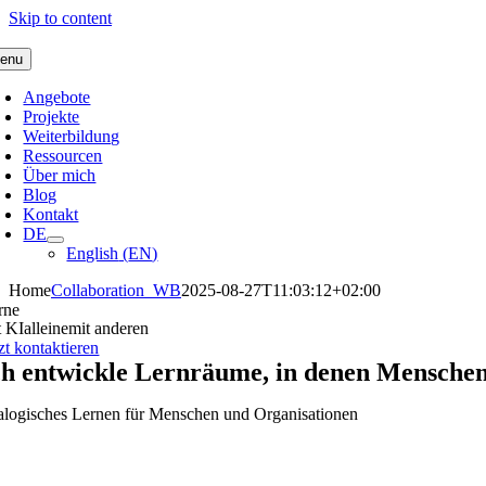
Skip to content
enu
Angebote
Projekte
Weiterbildung
Ressourcen
Über mich
Blog
Kontakt
DE
English
(
EN
)
Home
Collaboration_WB
2025-08-27T11:03:12+02:00
rne
t KI
alleine
mit anderen
zt kontaktieren
ch entwickle Lernräume, in denen Menschen
alogisches Lernen für Menschen und Organisationen